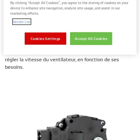
By clicking “Accept All Cookies”, you agree to the storing of cookies on your
système de CVCA lui-même et aident à réguler le
device to enhance site navigation, analyze site usage, and assist in our
mélange d’air chaud et d’air froid, en l’envoyant à la
marketing efforts.
position requise dans la cabine des passagers. Les
Vendor List
résistances ont une fonction similaire, mais au lieu de
contrôler la température de l’air, elles contrôlent la
Cookies Settings
Accept All Cookies
puissance du flux d’air via la vitesse du ventilateur de la
cabine. Cela signifie que le conducteur peut facilement
régler la vitesse du ventilateur, en fonction de ses
besoins.