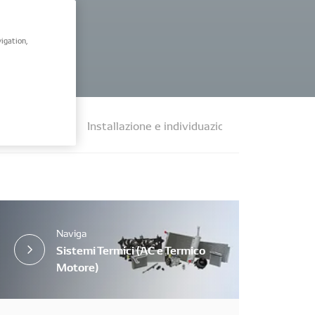
igation,
e pieghevoli
Installazione e individuazione dei guasti
Naviga
Sistemi Termici (AC e Termico
Motore)