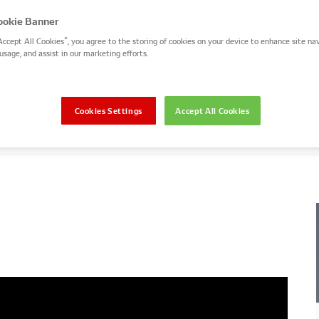
okie Banner
azione
Accept All Cookies”, you agree to the storing of cookies on your device to enhance site nav
usage, and assist in our marketing efforts.
Cookies Settings
Accept All Cookies
compressori A/C
Modelli e caratteristiche
Cataloghi 