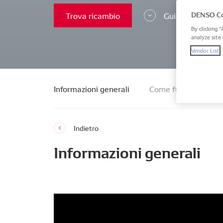
DENSO Co
Trova ricambio
Guida all'install
By clicking “
analyze site 
Vendor List
Informazioni generali
Come funzionano i 
Indietro
Informazioni generali