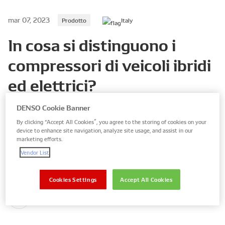
mar 07, 2023
Prodotto
Italy
In cosa si distinguono i
compressori di veicoli ibridi
ed elettrici?
DENSO Cookie Banner
Le vendite di veicoli ibridi (HEV) ed elettrici (EV) stanno
aumentando rapidamente in tutta Europa e questo avrà
By clicking “Accept All Cookies”, you agree to the storing of cookies on your
device to enhance site navigation, analyze site usage, and assist in our
un impatto sul settore dell'assistenza e della riparazione
marketing efforts.
indipendente, per cui i tecnici dovranno avere
Vendor List
conoscenze specifiche attraverso la formazione tecnica e
le officine essere adeguatamente attrezzate
Cookies Settings
Accept All Cookies
Leggi tutto