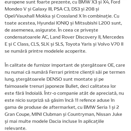
europene sunt foarte prezente, cu BMW X3 și X4, Ford
Mondeo V și Galaxy III, PSA C3, DS3 și 208 și
Opel/Vauxhall Mokka și Crossland X în combinație. Cu
toate acestea, Hyundai IONIQ și Mitsubishi L200 sunt,
de asemenea, asigurate. În ceea ce privește
condensatoarele AC, Land Rover Discovery II, Mercedes
E și C Class, CLS, SLK și SLS, Toyota Yaris și Volvo V70 II
se numără printre modelele acoperite.
În calitate de furnizor important de ștergătoare OE, care
nu numai că numără Ferrari printre clienții săi pe termen
lung, ștergătoarele DENSO sunt montate și pe
faimoasele trenuri japoneze Bullet, deci calitatea lor
este fără îndoială. Într-o companie atât de apreciată, nu
este nicio surpriză să găsim încă 11 refence aduse în
gama de produse de aftermarket, cu BMW Seria 1 și 2
Gran Coupe, MINI Clubman și Countryman, Nissan Juke
și mai multe modele Dacia incluse în aplicațiile
relevante.