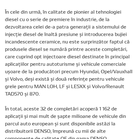
În cele din urmă, în calitate de pionier al tehnologiei
diesel cu o serie de premiere în industrie, de la
dezvoltarea celei de-a patra generații a sistemului de
injecție diesel de înaltă presiune și introducerea bujiei
incandescente ceramice, nu este surprinzător faptul că
produsele diesel se numără printre aceste completări,
care cuprind opt injectoare diesel destinate în principal
aplicațiilor pentru autoturisme și vehicule comerciale
ușoare de la producători precum Hyundai, Opel/Vauxhall
și Volvo, deși există și două referințe pentru vehicule
grele pentru MAN LOH, LF și LE5XX și Volvo/Renault
TAD570 și 870.
În total, aceste 32 de completări acoperă 1 162 de
aplicații și mai mult de șapte milioane de vehicule din
parcul auto european și sunt disponibile astăzi la
distribuitorii DENSO, împreună cu mii de alte
componente de calitate OE din gama DENSO