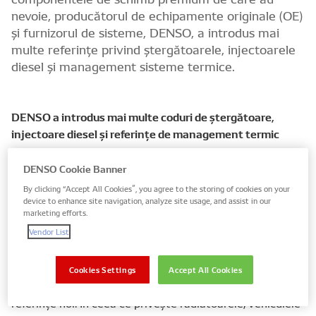
nevoie, producătorul de echipamente originale (OE)
și furnizorul de sisteme, DENSO, a introdus mai
multe referințe privind ștergătoarele, injectoarele
diesel și management sisteme termice.
DENSO a introdus mai multe coduri de ștergătoare,
injectoare diesel și referințe de management termic
Managementul termic se numără printre mai multe
DENSO Cookie Banner
specializări ale produselor DENSO, motiv pentru care
By clicking “Accept All Cookies”, you agree to the storing of cookies on your
acesta este furnizorul preferat al multor producători de
device to enhance site navigation, analyze site usage, and assist in our
marketing efforts.
vehicule la nivel global, aproximativ 40% din parcul de
Vendor List
vehicule bazându-se pe DENSO ca echipare OE.
Radiatoarele și condensatoarele de aer condiționat (AC)
Cookies Settings
Accept All Cookies
reprezintă adăugirile termice, cu șapte și, respectiv, șase
referințe noi. În ceea ce privește radiatoarele, vehiculele