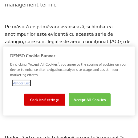
management termic.
Pe măsură ce primăvara avansează, schimbarea
anotimpurilor este evidentă cu această serie de
adăugiri, care sunt legate de aerul condiționat (AC) și de
răcirea motorului și aduc în gama de Sisteme Termice
DENSO Cookie Banner
DENSO încă 32 de numere de piese pentru mai mult de
1.000 de aplicații pentru vehicule.
By clicking “Accept All Cookies”, you agree to the storing of cookies on your
device to enhance site navigation, analyze site usage, and assist in our
marketing efforts.
Condensatoarele de aer condiționat și radiatoarele
Vendor List
formează cea mai mare parte a acestor produse noi, cu
19 și, respectiv, 9 produse adăugate, dar două suflante
de cabină, un ventilator de răcire și un miez de încălzire
Cookies Settings
Accept All Cookies
completează gama noilor produse adăugate.
Reflectând gama de tehnologii prezente în prezent în