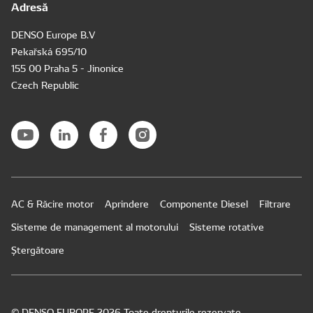
Adresă
DENSO Europe B.V
Pekařská 695/10
155 00 Praha 5 - Jinonice
Czech Republic
AC & Răcire motor
Aprindere
Componente Diesel
Filtrare
Sisteme de management al motorului
Sisteme rotative
Ștergătoare
© DENSO EUROPE 2026 Toate drepturile rezervate