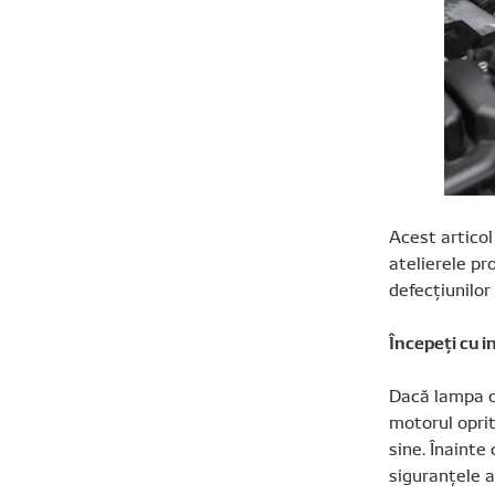
Acest articol
atelierele pr
defecțiunilor
Începeți cu i
Dacă lampa de
motorul oprit
sine. Înainte
siguranțele a