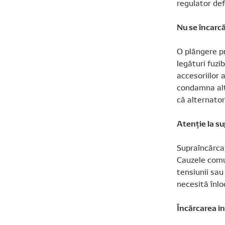
regulator def
Nu se încarcă
O plângere pr
legături fuzi
accesoriilor 
condamna alte
că alternator
Atenție la s
Supraîncărcar
Cauzele comu
tensiunii sau
necesită înlo
Încărcarea i