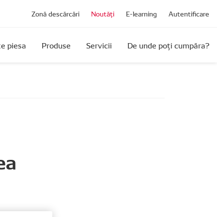
Zonă descărcări
Noutăți
E-learning
Autentificare
e piesa
Produse
Servicii
De unde poți cumpăra?
ea