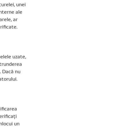
urelei, unei
interne ale
arele, ar
ificate.
elele uzate,
ătrunderea
e. Dacă nu
torului.
ificarea
erificați
nlocui un