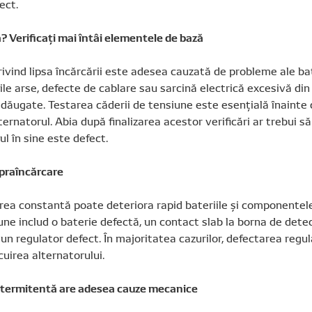
ect.
? Verificați mai întâi elementele de bază
ivind lipsa încărcării este adesea cauzată de probleme ale bat
bile arse, defecte de cablare sau sarcină electrică excesivă di
adăugate. Testarea căderii de tensiune este esențială înainte 
rnatorul. Abia după finalizarea acestor verificări ar trebui s
ul în sine este defect.
upraîncărcare
ea constantă poate deteriora rapid bateriile și componentele
ne includ o baterie defectă, un contact slab la borna de dete
 un regulator defect. În majoritatea cazurilor, defectarea regul
cuirea alternatorului.
ntermitentă are adesea cauze mecanice