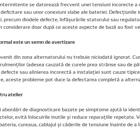
intermitente se datorează frecvent unei tensiuni incorecte a c
eficitare sau unor conexiuni slabe ale bateriei. Defecțiunile 
i, precum diodele defecte, înfășurările statorului sau regulato
în considerare doar după ce aceste aspecte de bază au fost ver
rmal este un semn de avertizare
enit din zona alternatorului nu trebuie niciodată ignorat. Cur
 rulmenților (adesea cauzată de curele prea strânse sau de p
e defecte sau alinierea incorectă a instalației sunt cauze tipic
te, aceste probleme pot duce la defectarea completă a alterna
tru atelier
 abordări de diagnosticare bazate pe simptome ajută la ident
telor, evită înlocuirile inutile și reduce reparațiile repetate. V
ateria, cureaua, cablajul și căderile de tensiune înainte de a î