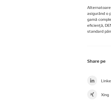
Alternatoarel
asigurând o p
gamă completă
eficiență, DE
standard până
Share pe
Linke
Xing