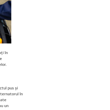
ți în
le
lor.
ctul pus și
lternatorul în
cate
au un