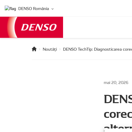
DENSO România
Noutăți
DENSO TechTip: Diagnosticarea corect
mai 20, 2026
DENS
corec
alter