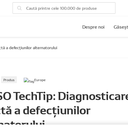
Despre noi
Găseșt
ă a defecțiunilor alternatorului
Produs
Europe
O TechTip: Diagnosticar
tă a defecțiunilor
natorului