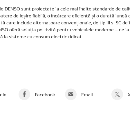
e DENSO sunt proiectate la cele mai înalte standarde de cali
utere de ieșire fiabilă, o încărcare eficientă și o durată lungă 
 care include alternatoare convenționale, de tip III și SC de 
NSO oferă soluția potrivită pentru vehiculele moderne – de la 
 la sisteme cu consum electric ridicat.
dIn
Facebook
Email