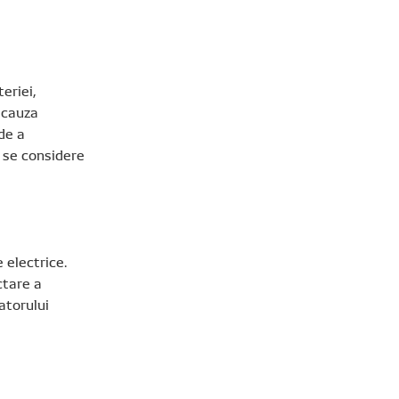
eriei,
n cauza
de a
ă se considere
 electrice.
ctare a
atorului