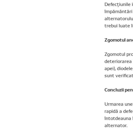
Defecțiunile 
împământări d
alternatorulu
trebui luate 
Zgomotul ano
Zgomotul prov
deteriorarea
apei), diodel
sunt verifica
Concluzii pen
Urmarea unei
rapidă a defec
întotdeauna b
alternator.