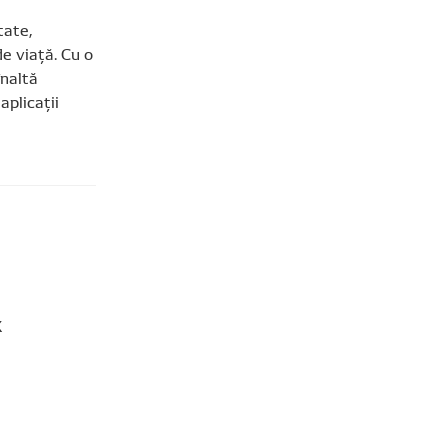
tate,
de viață. Cu o
înaltă
aplicații
X