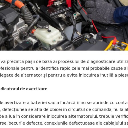
 vă prezintă pașii de bază ai procesului de diagnosticare utiliza
ofesionale pentru a identifica rapid cele mai probabile cauze a
 legate de alternator și pentru a evita înlocuirea inutilă a piese
ndicatorul de avertizare
 avertizare a bateriei sau a încărcării nu se aprinde cu conta
, defecțiunea se află de obicei în circuitul de comandă, nu la a
 de a lua în considerare înlocuirea alternatorului, trebuie verifi
rse, becurile defecte, conexiunile defectuoase ale cablajului s