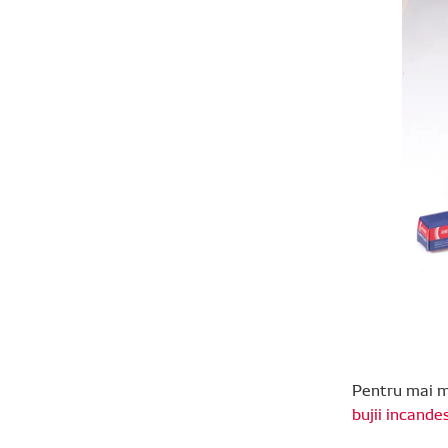
Pentru mai m
bujii incande