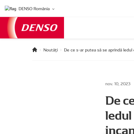
DENSO România
Noutăți
De ce s-ar putea să se aprindă ledul 
nov. 10, 2023
De ce
ledul
inca