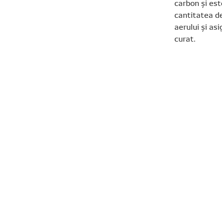
carbon și es
cantitatea de
aerului și as
curat.