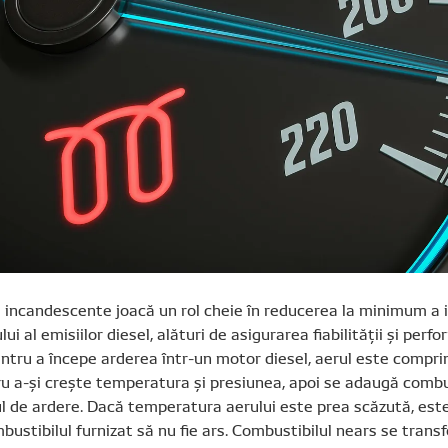
ile incandescente joacă un rol cheie în reducerea la minimum a
i al emisiilor diesel, alături de asigurarea fiabilității și perf
ntru a începe arderea într-un motor diesel, aerul este compri
ru a-și crește temperatura și presiunea, apoi se adaugă combu
ul de ardere. Dacă temperatura aerului este prea scăzută, este
bustibilul furnizat să nu fie ars. Combustibilul nears se trans