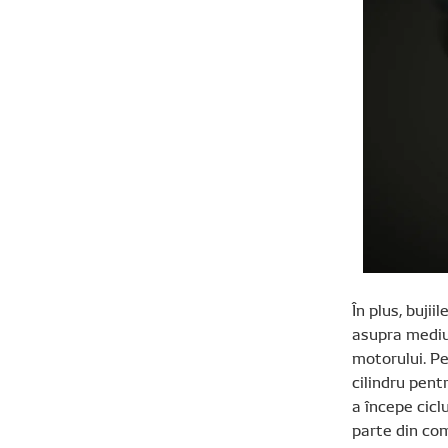
În plus, buji
asupra mediulu
motorului. Pe
cilindru pent
a începe cicl
parte din com