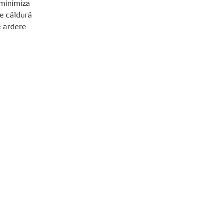
 minimiza
de căldură
e ardere