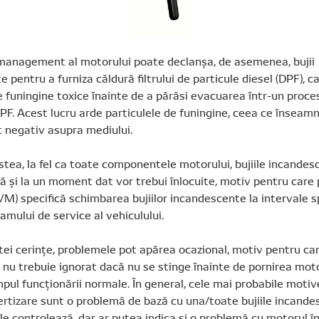
management al motorului poate declanșa, de asemenea, bujii
 pentru a furniza căldură filtrului de particule diesel (DPF), c
e funingine toxice înainte de a părăsi evacuarea într-un proc
F. Acest lucru arde particulele de funingine, ceea ce înseam
t negativ asupra mediului.
tea, la fel ca toate componentele motorului, bujiile incandes
ă și la un moment dat vor trebui înlocuite, motiv pentru care 
VM) specifică schimbarea bujiilor incandescente la intervale sp
amului de service al vehiculului.
tei cerințe, problemele pot apărea ocazional, motiv pentru ca
 nu trebuie ignorat dacă nu se stinge înainte de pornirea mot
mpul funcționării normale. În general, cele mai probabile moti
ertizare sunt o problemă de bază cu una/toate bujiile incand
 le controlează, dar ar putea indica și o problemă cu motorul în