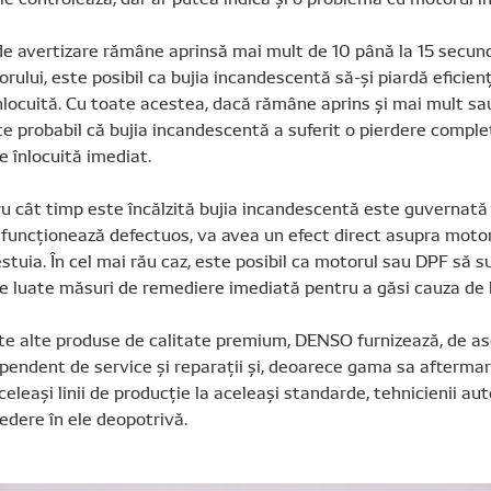
e avertizare rămâne aprinsă mai mult de 10 până la 15 secund
rului, este posibil ca bujia incandescentă să-și piardă eficie
înlocuită. Cu toate acestea, dacă rămâne aprins și mai mult sa
te probabil că bujia incandescentă a suferit o pierdere comple
e înlocuită imediat.
u cât timp este încălzită bujia incandescentă este guvernată 
funcționează defectuos, va avea un efect direct asupra motor
estuia. În cel mai rău caz, este posibil ca motorul sau DPF să su
ie luate măsuri de remediere imediată pentru a găsi cauza de 
te alte produse de calitate premium, DENSO furnizează, de a
ependent de service și reparații și, deoarece gama sa afterma
eleași linii de producție la aceleași standarde, tehnicienii auto
edere în ele deopotrivă.