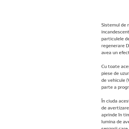
Sistemul de 
incandescente
particulele d
regenerare DP
avea un efec
Cu toate aces
piese de uzur
de vehicule (
parte a progr
În ciuda aces
de avertizare
aprinde în ti
lumina de av
senzorii care