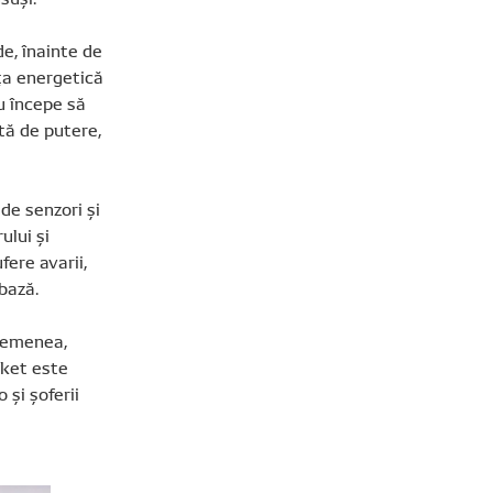
e, înainte de
nța energetică
u începe să
tă de putere,
de senzori și
ului și
fere avarii,
bază.
semenea,
rket este
 și șoferii