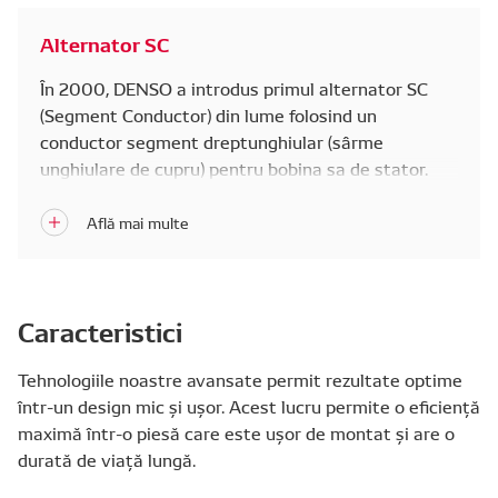
Alternator SC
În 2000, DENSO a introdus primul alternator SC
(Segment Conductor) din lume folosind un
conductor segment dreptunghiular (sârme
unghiulare de cupru) pentru bobina sa de stator.
Alternatorul SC reduce rezistența bobinei și
pierderile termice cu 50 la sută, toate într-un
factor de formă mai mic și mai dens. Rezultatul
este un alternator compact și ușor, cu eficiență și
putere ridicată.
Caracteristici
Tehnologiile noastre avansate permit rezultate optime
într-un design mic și ușor. Acest lucru permite o eficiență
maximă într-o piesă care este ușor de montat și are o
durată de viață lungă.