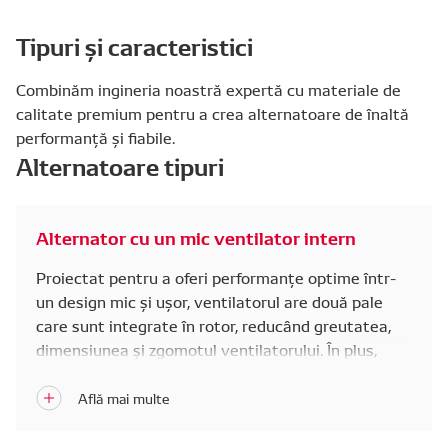
Tipuri și caracteristici
Combinăm ingineria noastră expertă cu materiale de
calitate premium pentru a crea alternatoare de înaltă
performanță și fiabile.
Alternatoare tipuri
Alternator cu un mic ventilator intern
Proiectat pentru a oferi performanțe optime într-
un design mic și ușor, ventilatorul are două pale
care sunt integrate în rotor, reducând greutatea,
dimensiunea și zgomotul ventilatorului. În plus,
dimensiunile optimizate ale statorului și rotorului
împreună cu un diametru mai mic al fuliilor, ajută la
creșterea puterii.