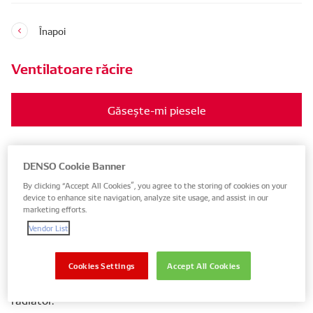
Înapoi
Ventilatoare răcire
Găsește-mi piesele
DENSO Cookie Banner
Cum funcționează ventilatoarele de
By clicking “Accept All Cookies”, you agree to the storing of cookies on your
răcire
device to enhance site navigation, analyze site usage, and assist in our
marketing efforts.
Vendor List
Pentru a evita supraîncălzirea motorului atunci când
acesta este staționat sau când motorul devine extrem
de fierbinte, ventilatoarele de răcire mențin motorul
Cookies Settings
Accept All Cookies
într-un interval de temperatură sigur, forțând aerul prin
radiator.