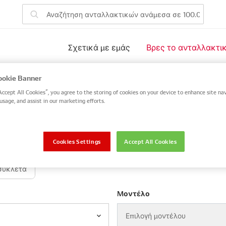
Σχετικά με εμάς
Βρες το ανταλλακτι
ακτικά του οχήματός σας
okie Banner
Accept All Cookies”, you agree to the storing of cookies on your device to enhance site nav
usage, and assist in our marketing efforts.
αλλακτικού DENSO ή OE ή αναζητήστε με VIN / αριθμό πλαι
NSO / OE
Αριθμός πλαισίου (VIN)
Cookies Settings
Accept All Cookies
συκλέτα
Μοντέλο
Επιλογή μοντέλου