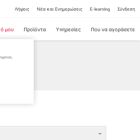
Λήψεις
Νέα και Ενημερώσεις
E-learning
Σύνδεση
κό μου
Προϊόντα
Υπηρεσίες
Που να αγοράσετε
igation,
σίου