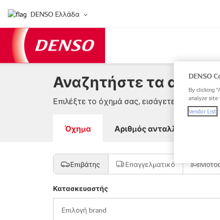
DENSO Ελλάδα
Αναζητήστε τα ανταλλ
DENSO Co
By clicking “
analyze site 
Επιλέξτε το όχημά σας, εισάγετε αριθμό αντ
Vendor List
Όχημα
Αριθμός ανταλλακτικού DE
Επιβάτης
Επαγγελματικό
Μοτο
Κατασκευαστής
Επιλογή brand