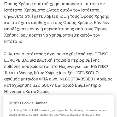
Όρους Χρήσης προτού χρησιμοποιήσετε αυτόν τον
Ιστότοπο. Χρησιμοποιώντας αυτόν τον Ιστότοπο,
δηλώνετε ότι έχετε λάβει υπόψη τους Όρους Χρήσης
και ότι έχετε αποδεχτεί τους Όρους Χρήσης. Εάν δεν
αποδέχεστε έναν ή περισσότερους από τους Όρους
Χρήσης, δεν πρέπει να χρησιμοποιείτε αυτόν τον
Ιστότοπο.
2. Αυτός ο Ιστότοπος έχει συνταχθεί από την DENSO
EUROPE B.V., μια ιδιωτική εταιρεία περιορισμένης
ευθύνης που βρίσκεται στο Hogeweyselaan 165 (1382
JL) στο Weesp, Κάτω Χώρες (εφεξής "DENSO"). Ο
αριθμός μητρώου ΦΠΑ είναι NL800734853B01. Αριθμός
καταχώρησης 320 50077 Εμπορικό Επιμελητήριο
Hilversum, Κάτω Χώρες.
DENSO Cookie Banner
3. Τα «περιεχόμενα» αυτού του Ιστότοπου
περιλαμβάνουν αλλά δεν περιορίζονται σε: κείμενο,
By clicking “Accept All Cookies”, you agree to the storing of cookies on your
device to enhance site navigation, analyze site usage, and assist in our
γραφικές εικόνες, ήχο και υποκείμενο κώδικα πηγής/