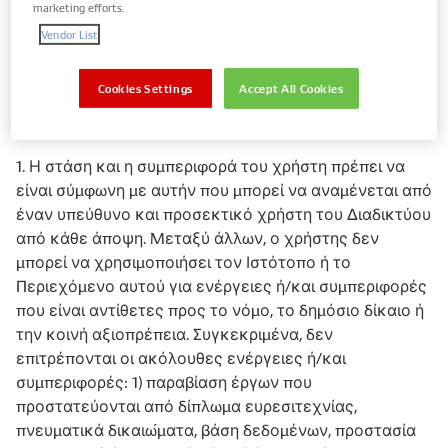
marketing efforts.
αντικειμένου (όπως, μεταξύ άλλων, κώδικα HTML ή
Vendor List
κώδικα Java) αυτού του Ιστότοπου και οποιουδήποτε
τμήματος αυτού.
Cookies Settings
Accept All Cookies
II Επιτρεπόμενη χρήση
1. Η στάση και η συμπεριφορά του χρήστη πρέπει να
είναι σύμφωνη με αυτήν που μπορεί να αναμένεται από
έναν υπεύθυνο και προσεκτικό χρήστη του Διαδικτύου
από κάθε άποψη. Μεταξύ άλλων, ο χρήστης δεν
μπορεί να χρησιμοποιήσει τον Ιστότοπο ή το
Περιεχόμενο αυτού για ενέργειες ή/και συμπεριφορές
που είναι αντίθετες προς το νόμο, το δημόσιο δίκαιο ή
την κοινή αξιοπρέπεια. Συγκεκριμένα, δεν
επιτρέπονται οι ακόλουθες ενέργειες ή/και
συμπεριφορές: 1) παραβίαση έργων που
προστατεύονται από δίπλωμα ευρεσιτεχνίας,
πνευματικά δικαιώματα, βάση δεδομένων, προστασία