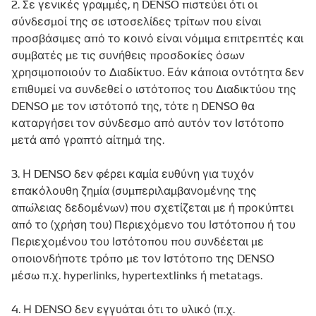
2. Σε γενικές γραμμές, η DENSO πιστεύει ότι οι
σύνδεσμοί της σε ιστοσελίδες τρίτων που είναι
προσβάσιμες από το κοινό είναι νόμιμα επιτρεπτές και
συμβατές με τις συνήθεις προσδοκίες όσων
χρησιμοποιούν το Διαδίκτυο. Εάν κάποια οντότητα δεν
επιθυμεί να συνδεθεί ο ιστότοπος του Διαδικτύου της
DENSO με τον ιστότοπό της, τότε η DENSO θα
καταργήσει τον σύνδεσμο από αυτόν τον Ιστότοπο
μετά από γραπτό αίτημά της.
3. Η DENSO δεν φέρει καμία ευθύνη για τυχόν
επακόλουθη ζημία (συμπεριλαμβανομένης της
απώλειας δεδομένων) που σχετίζεται με ή προκύπτει
από το (χρήση του) Περιεχόμενο του Ιστότοπου ή του
Περιεχομένου του Ιστότοπου που συνδέεται με
οποιονδήποτε τρόπο με τον Ιστότοπο της DENSO
μέσω π.χ. hyperlinks, hypertextlinks ή metatags.
4. Η DENSO δεν εγγυάται ότι το υλικό (π.χ.