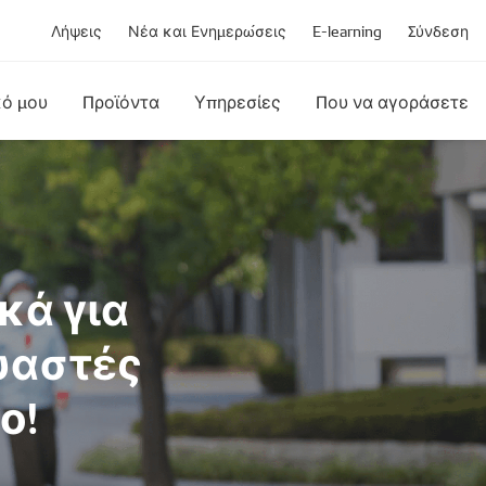
Λήψεις
Νέα και Ενημερώσεις
E-learning
Σύνδεση
κό μου
Προϊόντα
Υπηρεσίες
Που να αγοράσετε
κά για
υαστές
ο!