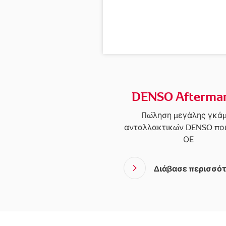
DENSO Aftermar
Πώληση μεγάλης γκά
ανταλλακτικών DENSO πο
ΟΕ
Διάβασε περισσό