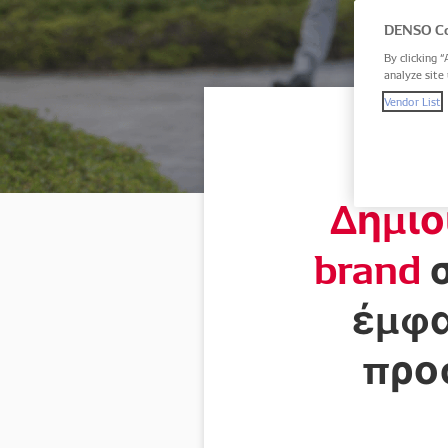
DENSO Co
By clicking “
analyze site 
Vendor List
Δημιο
brand
έμφ
προ