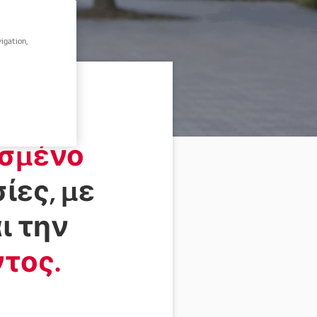
igation,
ισμένο
ίες, με
ι την
τος.