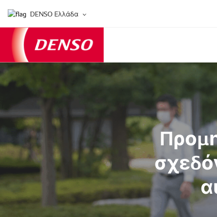
DENSO Ελλάδα
Προμη
σχεδό
α