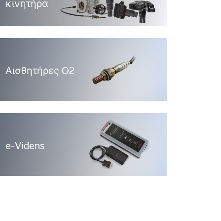
κινητήρα
Αισθητήρες O2
e-Videns