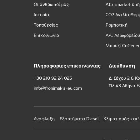
Οι άνθρωποί μας
Aftermarket υπ
Ιστορία
CO2 Αντλία Θερ
Τοποθεσίες
Ρομποτική
Επικοινωνία
A/C Λεωφορείο
Μπουζί CoGener
Πληροφορίες επικοινωνίας
Διεύθυνση
+30 210 92 24 025
Δ. Σέχου 2 & Κ
117 43 Αθήνα 
info@fronimakis-eu.com
Ανάφλεξη
Εξαρτήματα Diesel
Κλιματισμός και 