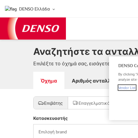
DENSO Ελλάδα
Αναζητήστε τα ανταλλ
Επιλέξτε το όχημά σας, εισάγετε αριθμό αντ
DENSO Co
By clicking “
Όχημα
Αριθμός ανταλλακτικού DE
analyze site 
Vendor List
Επιβάτης
Επαγγελματικό
Μοτο
Κατασκευαστής
Επιλογή brand