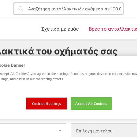
Σχετικά με εμάς
Βρες το ανταλλακτι
ακτικά του οχήματός σας
αλλακτικού DENSO ή OE ή αναζητήστε με VIN / αριθμό πλαι
okie Banner
Accept All Cookies”, you agree to the storing of cookies on your device to enhance site nav
NSO / OE
Αριθμός πλαισίου (VIN)
usage, and assist in our marketing efforts.
συκλέτα
Cookies Settings
Accept All Cookies
Μοντέλο
Επιλογή μοντέλου