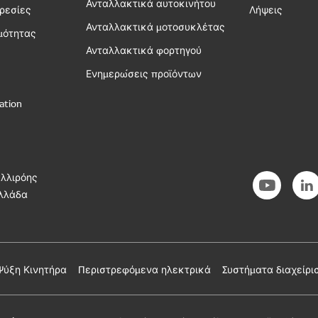
Ανταλλακτικά αυτοκινήτου
ηρεσίες
Λήψεις
Ανταλλακτικά μοτοσυκλέτας
μότητας
Ανταλλακτικά φορτηγού
Ενημερώσεις προϊόντων
υ
ation
αλλιρόης
Ελλάδα
Ψύξη Κινητήρα
Περιστρεφόμενα ηλεκτρικά
Συστήματα διαχείρι