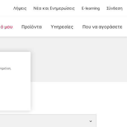
Λήψεις
Νέα και Ενημερώσεις
E-learning
Σύνδεση
κό μου
Προϊόντα
Υπηρεσίες
Που να αγοράσετε
σίου
igation,