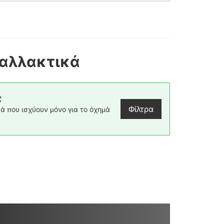
ταλλακτικά
ς
Φίλτρα
ά που ισχύουν μόνο για το όχημά