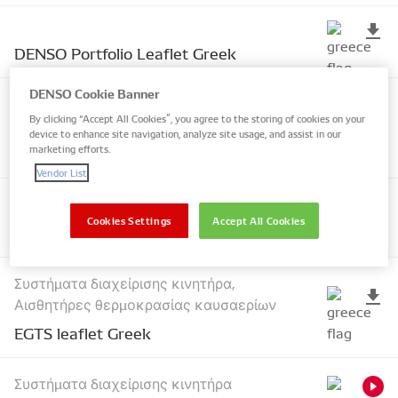
DENSO Portfolio Leaflet Greek
DENSO Cookie Banner
Κλιματισμός και Ψύξη Κινητήρα, Συμπιεστής
By clicking “Accept All Cookies”, you agree to the storing of cookies on your
A/C
device to enhance site navigation, analyze site usage, and assist in our
marketing efforts.
DENSO_AC Compressor counterfeit bulletin_Greek
Vendor List
Εξαρτήματα Diesel
Cookies Settings
Accept All Cookies
Diesel Components Leaflet Greek
Συστήματα διαχείρισης κινητήρα,
Αισθητήρες θερμοκρασίας καυσαερίων
EGTS leaflet Greek
Συστήματα διαχείρισης κινητήρα