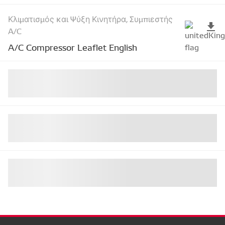
Κλιματισμός και Ψύξη Κινητήρα, Συμπιεστής
A/C
A/C Compressor Leaflet English