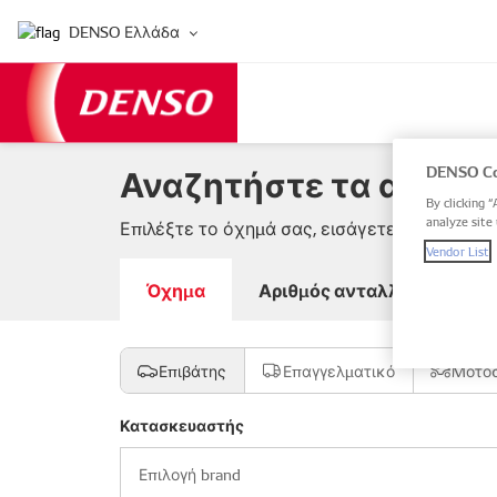
DENSO Ελλάδα
Αναζητήστε τα ανταλλ
DENSO Co
By clicking “
analyze site 
Επιλέξτε το όχημά σας, εισάγετε αριθμό αντ
Vendor List
Όχημα
Αριθμός ανταλλακτικού DE
Επιβάτης
Επαγγελματικό
Μοτο
Κατασκευαστής
Επιλογή brand