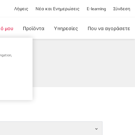
Λήψεις
Νέα και Ενημερώσεις
E-learning
Σύνδεση
κό μου
Προϊόντα
Υπηρεσίες
Που να αγοράσετε
igation,
σίου