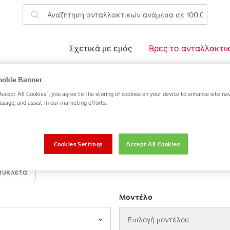
Σχετικά με εμάς
Βρες το ανταλλακτι
ακτικά του οχήματός σας
okie Banner
Accept All Cookies”, you agree to the storing of cookies on your device to enhance site nav
usage, and assist in our marketing efforts.
αλλακτικού DENSO ή OE ή αναζητήστε με VIN / αριθμό πλαι
NSO / OE
Αριθμός πλαισίου (VIN)
Cookies Settings
Accept All Cookies
συκλέτα
Μοντέλο
Επιλογή μοντέλου