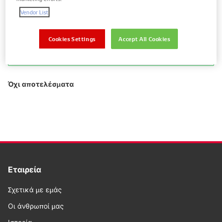
ανταλλακτικά
Vendor List
Cookies Settings
Accept All Cookies
Προβολή ανταλλακτικών μόνο για το
όχημα σας
Όχι αποτελέσματα
Εταιρεία
Σχετικά με εμάς
Οι άνθρωποί μας