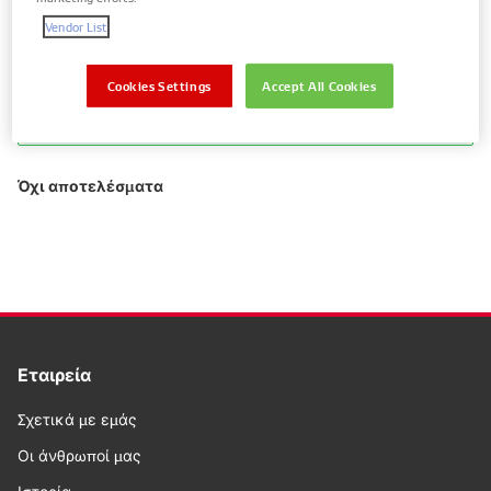
ανταλλακτικά
Vendor List
Cookies Settings
Accept All Cookies
Προβολή ανταλλακτικών μόνο για το
όχημα σας
Όχι αποτελέσματα
Εταιρεία
Σχετικά με εμάς
Οι άνθρωποί μας