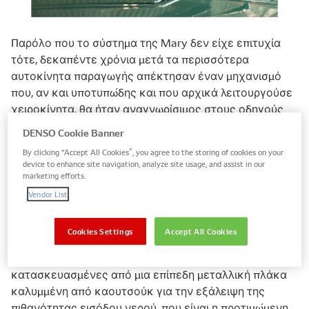
Παρόλο που το σύστημα της Mary δεν είχε επιτυχία
τότε, δεκαπέντε χρόνια μετά τα περισσότερα
αυτοκίνητα παραγωγής απέκτησαν έναν μηχανισμό
που, αν και υποτυπώδης και που αρχικά λειτουργούσε
χειροκίνητα, θα ήταν αναγνωρίσιμος στους οδηγούς
σήμερα. Με την πάροδο του χρόνου, η βασική ξύστρα
DENSO Cookie Banner
από καουτσούκ εξελίχθηκε στον μοντέρνο
By clicking “Accept All Cookies”, you agree to the storing of cookies on your
σχεδιασμός των λεπίδων υαλοκαθαριστήρα που είναι
device to enhance site navigation, analyze site usage, and assist in our
τόσο οικείος σήμερα.
marketing efforts.
Vendor List
Ωστόσο, όπως σε κάθε τομέα της μηχανικής, τίποτα
δεν μένει στάσιμο και ο σχεδιασμός συνεχίζει να
Cookies Settings
Accept All Cookies
εξελίσσεται. Κάπως έτσι συνέβη με την τεχνολογία
υαλοκαθαριστήρων, με τις επίπεδες λεπίδες
κατασκευασμένες από μια επίπεδη μεταλλική πλάκα
καλυμμένη από καουτσούκ για την εξάλειψη της
πιθανότητας εισόδου νερού, που είναι η προτιμώμενη