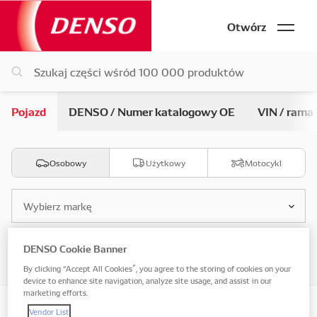
Otwórz
Pojazd
DENSO / Numer katalogowy OE
VIN / rama
Osobowy
Użytkowy
Motocykl
Wybierz markę
DENSO Cookie Banner
Wybierz model
By clicking “Accept All Cookies”, you agree to the storing of cookies on your
device to enhance site navigation, analyze site usage, and assist in our
marketing efforts.
Vendor List