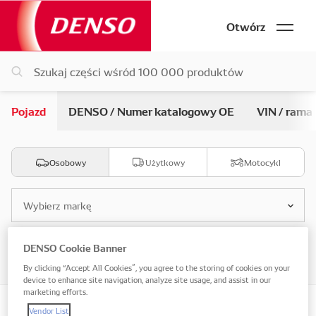
Otwórz
Pojazd
DENSO / Numer katalogowy OE
VIN / rama
Osobowy
Użytkowy
Motocykl
Wybierz markę
DENSO Cookie Banner
Wybierz model
By clicking “Accept All Cookies”, you agree to the storing of cookies on your
device to enhance site navigation, analyze site usage, and assist in our
marketing efforts.
Vendor List