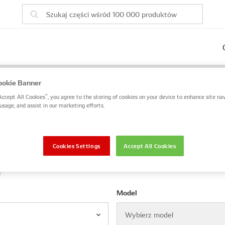
ego pojazdu
okie Banner
Accept All Cookies”, you agree to the storing of cookies on your device to enhance site nav
DENSO / numer OE lub wyszukaj po numerze VIN / numerze r
usage, and assist in our marketing efforts.
OE
VIN / rama
Cookies Settings
Accept All Cookies
Model
Wybierz model