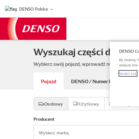
DENSO Polska
Wyszukaj części do swoj
DENSO Co
By clicking “
Wybierz swój pojazd, wprowadź numer części 
analyze site 
Vendor List
Pojazd
DENSO / Numer katalogowy 
Osobowy
Użytkowy
Motocykl
Producent
Wybierz markę