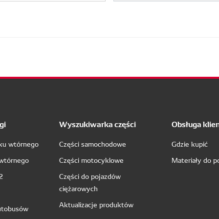
gi
Wyszukiwarka części
Obsługa klie
nku wtórnego
Części samochodowe
Gdzie kupić
 wtórnego
Części motocyklowe
Materiały do p
2
Części do pojazdów
ciężarowych
Aktualizacje produktów
utobusów