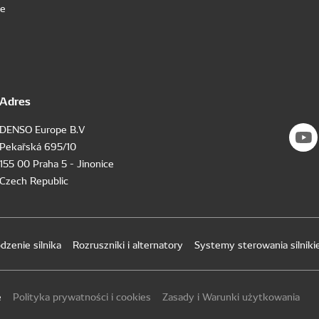
we
Adres
DENSO Europe B.V
Pekařská 695/10
155 00 Praha 5 - Jinonice
Czech Republic
dzenie silnika
Rozruszniki i alternatory
Systemy sterowania silnik
e
Polityka prywatności i cookies
Zasady i Warunki użytkowania