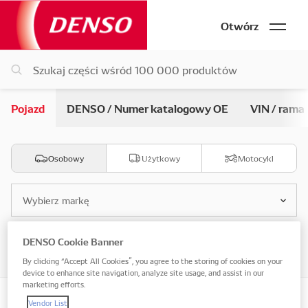
Otwórz
Pojazd
DENSO / Numer katalogowy OE
VIN / rama
Osobowy
Użytkowy
Motocykl
Wybierz markę
DENSO Cookie Banner
Wybierz model
By clicking “Accept All Cookies”, you agree to the storing of cookies on your
device to enhance site navigation, analyze site usage, and assist in our
marketing efforts.
Vendor List