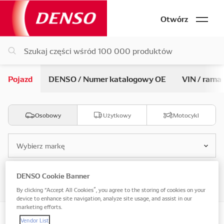
Otwórz
Pojazd
DENSO / Numer katalogowy OE
VIN / rama
Osobowy
Użytkowy
Motocykl
Wybierz markę
DENSO Cookie Banner
Wybierz model
By clicking “Accept All Cookies”, you agree to the storing of cookies on your
device to enhance site navigation, analyze site usage, and assist in our
marketing efforts.
Vendor List