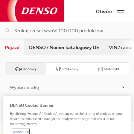
Otwórz
Pojazd
DENSO / Numer katalogowy OE
VIN / rama
Osobowy
Użytkowy
Motocykl
Wybierz markę
DENSO Cookie Banner
Wybierz model
By clicking “Accept All Cookies”, you agree to the storing of cookies on your
device to enhance site navigation, analyze site usage, and assist in our
marketing efforts.
Vendor List