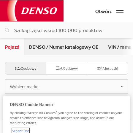
Otwórz
Pojazd
DENSO / Numer katalogowy OE
VIN / rama
Osobowy
Użytkowy
Motocykl
Wybierz markę
DENSO Cookie Banner
Wybierz model
By clicking “Accept All Cookies”, you agree to the storing of cookies on your
device to enhance site navigation, analyze site usage, and assist in our
marketing efforts.
Vendor List