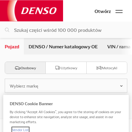
Otwórz
Pojazd
DENSO / Numer katalogowy OE
VIN / rama
Osobowy
Użytkowy
Motocykl
Wybierz markę
DENSO Cookie Banner
Wybierz model
By clicking “Accept All Cookies”, you agree to the storing of cookies on your
device to enhance site navigation, analyze site usage, and assist in our
marketing efforts.
Vendor List