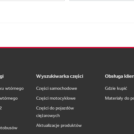
gi
Wyszukiwarka części
Obsługa klie
nku wtórnego
Części samochodowe
Gdzie kupić
 wtórnego
Części motocyklowe
Materiały do p
2
Części do pojazdów
ciężarowych
Aktualizacje produktów
utobusów