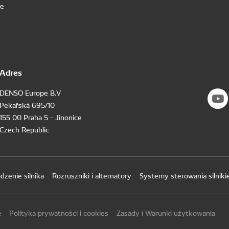
we
Adres
DENSO Europe B.V
Pekařská 695/10
155 00 Praha 5 - Jinonice
Czech Republic
dzenie silnika
Rozruszniki i alternatory
Systemy sterowania silnik
e
Polityka prywatności i cookies
Zasady i Warunki użytkowania