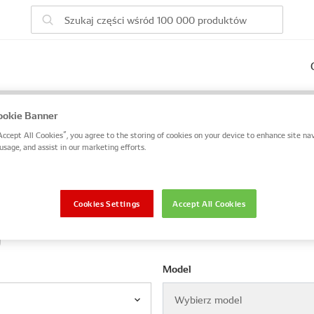
ego pojazdu
okie Banner
Accept All Cookies”, you agree to the storing of cookies on your device to enhance site nav
DENSO / numer OE lub wyszukaj po numerze VIN / numerze r
usage, and assist in our marketing efforts.
OE
VIN / rama
Cookies Settings
Accept All Cookies
Model
Wybierz model