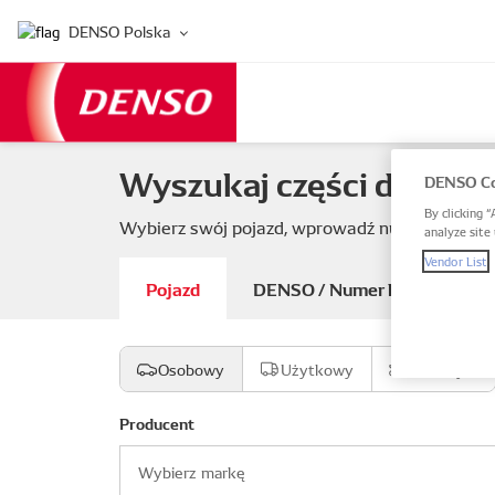
DENSO Polska
Wyszukaj części do swoj
DENSO Co
By clicking “
Wybierz swój pojazd, wprowadź numer części 
analyze site 
Vendor List
Pojazd
DENSO / Numer katalogowy 
Osobowy
Użytkowy
Motocykl
Producent
Wybierz markę