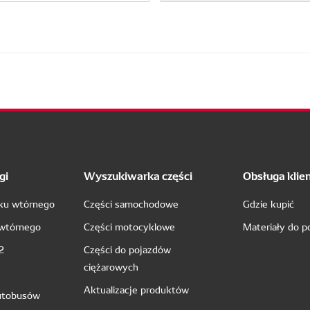
gi
Wyszukiwarka części
Obsługa klie
nku wtórnego
Części samochodowe
Gdzie kupić
 wtórnego
Części motocyklowe
Materiały do p
2
Części do pojazdów
ciężarowych
Aktualizacje produktów
utobusów