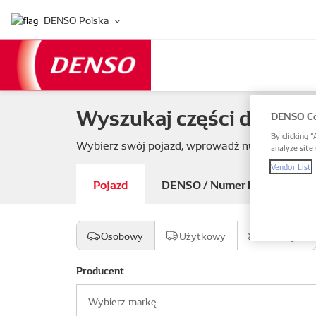
DENSO Polska
Wyszukaj części do swoj
DENSO Co
By clicking “
Wybierz swój pojazd, wprowadź numer części 
analyze site 
Vendor List
Pojazd
DENSO / Numer katalogowy 
Osobowy
Użytkowy
Motocykl
Producent
Wybierz markę