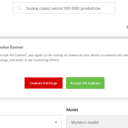
ego pojazdu
okie Banner
Accept All Cookies”, you agree to the storing of cookies on your device to enhance site nav
DENSO / numer OE lub wyszukaj po numerze VIN / numerze r
usage, and assist in our marketing efforts.
OE
VIN / rama
Cookies Settings
Accept All Cookies
Model
Wybierz model