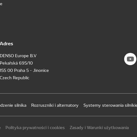
we
Adres
DENSO Europe B.V
Pekařská 695/10
155 00 Praha 5 - Jinonice
Czech Republic
dzenie silnika
Rozruszniki i alternatory
Systemy sterowania silnik
e
Polityka prywatności i cookies
Zasady i Warunki użytkowania