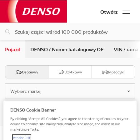
Otwórz
Pojazd
DENSO / Numer katalogowy OE
VIN / rama
Osobowy
Użytkowy
Motocykl
Wybierz markę
DENSO Cookie Banner
Wybierz model
By clicking “Accept All Cookies”, you agree to the storing of cookies on your
device to enhance site navigation, analyze site usage, and assist in our
marketing efforts.
Vendor List