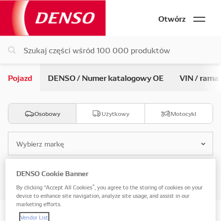
Otwórz
Pojazd
DENSO / Numer katalogowy OE
VIN / rama
Osobowy
Użytkowy
Motocykl
Wybierz markę
DENSO Cookie Banner
Wybierz model
By clicking “Accept All Cookies”, you agree to the storing of cookies on your
device to enhance site navigation, analyze site usage, and assist in our
marketing efforts.
Vendor List