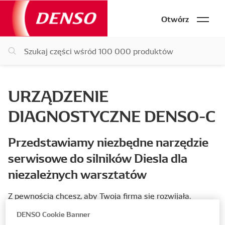
Otwórz
URZĄDZENIE
DIAGNOSTYCZNE DENSO-C
Przedstawiamy niezbędne narzędzie
serwisowe do silników Diesla dla
niezależnych warsztatów
Z pewnością chcesz, aby Twoja firma się rozwijała.
Świetną okazją do zwiększenia obrotów warsztatu jest
DENSO Cookie Banner
obsługa pojazdów z silnikiem Diesla. Dlatego upewnij się,