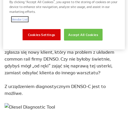
By clicking “Accept All Cookies”, you agree to the storing of cookies on your
że Twój warsztat jest wyposażony w odpowiedni sprzęt.
device to enhance site navigation, analyze site usage, and assist in our
W urządzenie, które umożliwi profesjonalną diagnostykę,
marketing efforts.
obsługę i naprawę części i systemów Diesla
Vendor List
dostarczanych przez jednego z największych
producentów – DENSO.
Cookies Settings
Accept All Cookies
Wyobraź sobie taką sytuację: do Twojego warsztatu
zgłasza się nowy klient, który ma problem z układem
common rail firmy DENSO. Czy nie byłoby świetnie,
gdybyś mógł „od ręki” zająć się naprawą tej usterki,
zamiast odsyłać klienta do innego warsztatu?
Z urządzeniem diagnostycznym DENSO-C jest to
możliwe.