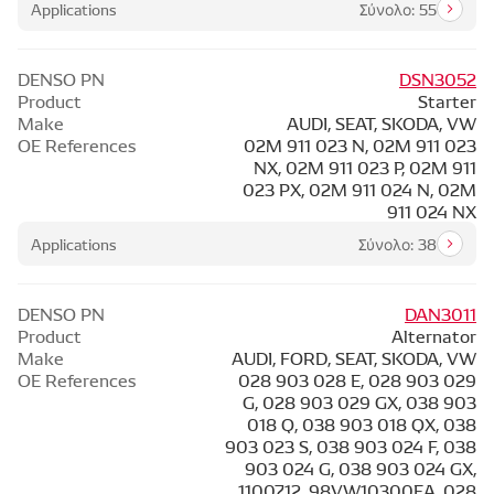
Applications
Σύνολο: 55
DENSO PN
DSN3052
Product
Starter
Make
AUDI, SEAT, SKODA, VW
OE References
02M 911 023 N, 02M 911 023
NX, 02M 911 023 P, 02M 911
023 PX, 02M 911 024 N, 02M
911 024 NX
Applications
Σύνολο: 38
DENSO PN
DAN3011
Product
Alternator
Make
AUDI, FORD, SEAT, SKODA, VW
OE References
028 903 028 E, 028 903 029
G, 028 903 029 GX, 038 903
018 Q, 038 903 018 QX, 038
903 023 S, 038 903 024 F, 038
903 024 G, 038 903 024 GX,
1100712, 98VW10300EA, 028