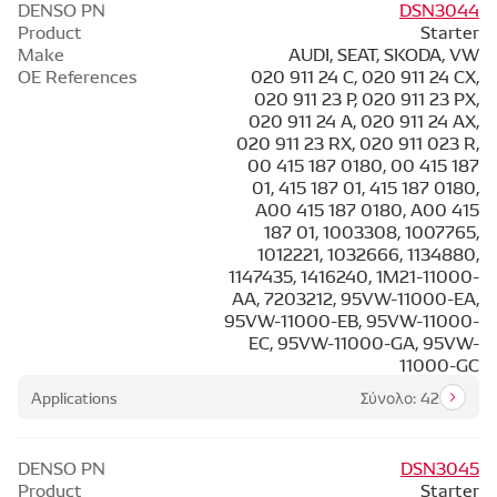
DENSO PN
DSN3044
Product
Starter
Make
AUDI, SEAT, SKODA, VW
OE References
020 911 24 C, 020 911 24 CX,
020 911 23 P, 020 911 23 PX,
020 911 24 A, 020 911 24 AX,
020 911 23 RX, 020 911 023 R,
00 415 187 0180, 00 415 187
01, 415 187 01, 415 187 0180,
A00 415 187 0180, A00 415
187 01, 1003308, 1007765,
1012221, 1032666, 1134880,
1147435, 1416240, 1M21-11000-
AA, 7203212, 95VW-11000-EA,
95VW-11000-EB, 95VW-11000-
EC, 95VW-11000-GA, 95VW-
11000-GC
Applications
Σύνολο: 42
DENSO PN
DSN3045
Product
Starter