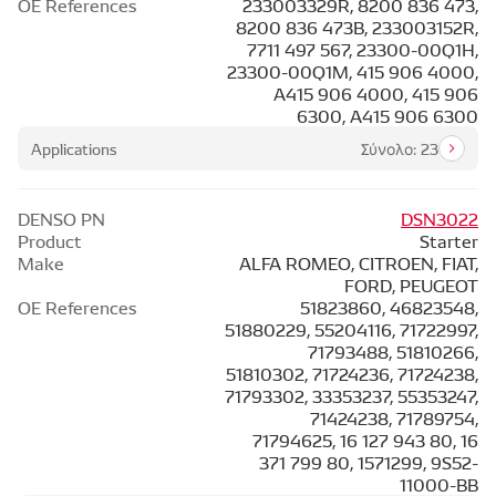
OE References
233003329R, 8200 836 473,
8200 836 473B, 233003152R,
7711 497 567, 23300-00Q1H,
23300-00Q1M, 415 906 4000,
A415 906 4000, 415 906
6300, A415 906 6300
Applications
Σύνολο: 23
DENSO PN
DSN3022
Product
Starter
Make
ALFA ROMEO, CITROEN, FIAT,
FORD, PEUGEOT
OE References
51823860, 46823548,
51880229, 55204116, 71722997,
71793488, 51810266,
51810302, 71724236, 71724238,
71793302, 33353237, 55353247,
71424238, 71789754,
71794625, 16 127 943 80, 16
371 799 80, 1571299, 9S52-
11000-BB