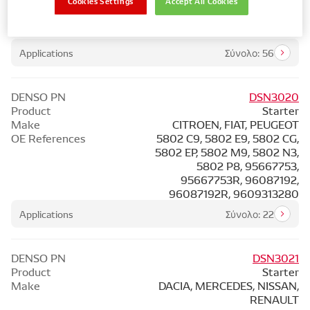
Cookies Settings
Accept All Cookies
71797499, 96 466 799 80, 16
381 158 80, 96 640 169 80, 98
016 675 80
Applications
Σύνολο: 56
DENSO PN
DSN3020
Product
Starter
Make
CITROEN, FIAT, PEUGEOT
OE References
5802 C9, 5802 E9, 5802 CG,
5802 EP, 5802 M9, 5802 N3,
5802 P8, 95667753,
95667753R, 96087192,
96087192R, 9609313280
Applications
Σύνολο: 22
DENSO PN
DSN3021
Product
Starter
Make
DACIA, MERCEDES, NISSAN,
RENAULT