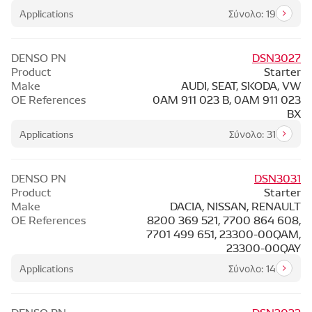
Applications
Σύνολο: 19
DENSO PN
DSN3027
Product
Starter
Make
AUDI, SEAT, SKODA, VW
OE References
0AM 911 023 B, 0AM 911 023
BX
Applications
Σύνολο: 31
DENSO PN
DSN3031
Product
Starter
Make
DACIA, NISSAN, RENAULT
OE References
8200 369 521, 7700 864 608,
7701 499 651, 23300-00QAM,
23300-00QAY
Applications
Σύνολο: 14
DENSO PN
DSN3032