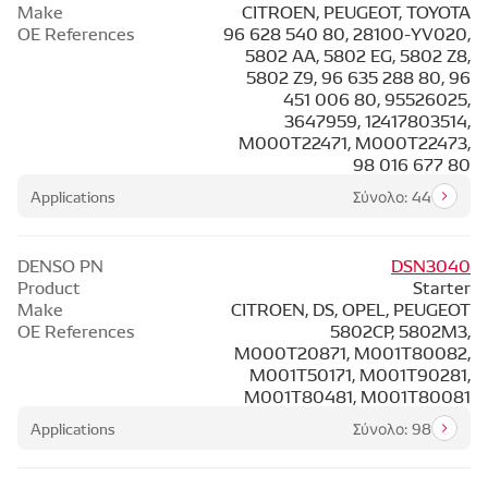
Make
CITROEN, PEUGEOT, TOYOTA
OE References
96 628 540 80, 28100-YV020,
5802 AA, 5802 EG, 5802 Z8,
5802 Z9, 96 635 288 80, 96
451 006 80, 95526025,
3647959, 12417803514,
M000T22471, M000T22473,
98 016 677 80
Applications
Σύνολο: 44
DENSO PN
DSN3040
Product
Starter
Make
CITROEN, DS, OPEL, PEUGEOT
OE References
5802CP, 5802M3,
M000T20871, M001T80082,
M001T50171, M001T90281,
M001T80481, M001T80081
Applications
Σύνολο: 98