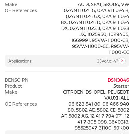
Make
AUDI, SEAT, SKODA, VW
OE References
02A 911 024 G, 02A 911 024 B,
02A 911 024 GX, 02A 911 024
BX, 02A 911 024 D, 02A 911 024
DX, 02A 911 023 J, 02A 911 023
JX, 1025950, 1029405,
1669991, 95VW-11000-CB,
95VW-11000-CC, R95VW-
11000-CC
Applications
Σύνολο: 47
DENSO PN
DSN3046
Product
Starter
Make
CITROEN, DS, OPEL, PEUGEOT,
VAUXHALL
OE References
96 628 541 80, 96 466 940
80, 5802 AE, 5802 CE, 5802
AF, 5802 AG, 12 41 7 794 971, 12
41 7 805 098, 3640318,
95525947, 31100-69K00