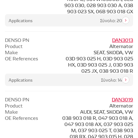
903 030, 028 903 030 A, 038
903 023 SX, 06B 903 018 GX
Applications
Σύνολο: 20
DENSO PN
DAN3013
Product
Alternator
Make
SEAT, SKODA, VW
OE References
03D 903 025 H, 03D 903 025
HX, 03D 903 025 J, 03D 903
025 JX, 038 903 018 R
Applications
Σύνολο: 14
DENSO PN
DAN3019
Product
Alternator
Make
AUDI, SEAT, SKODA, VW
OE References
038 903 018 R, 047 903 018 A,
047 903 018 AX, 037 903 025
M, 037 903 025 T, 038 903
018 RX, 047 903 015 H, 028