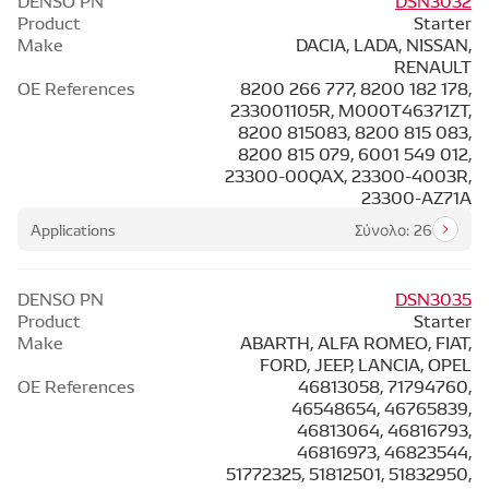
Product
Starter
Make
DACIA, LADA, NISSAN,
RENAULT
OE References
8200 266 777, 8200 182 178,
233001105R, M000T46371ZT,
8200 815083, 8200 815 083,
8200 815 079, 6001 549 012,
23300-00QAX, 23300-4003R,
23300-AZ71A
Applications
Σύνολο: 26
DENSO PN
DSN3035
Product
Starter
Make
ABARTH, ALFA ROMEO, FIAT,
FORD, JEEP, LANCIA, OPEL
OE References
46813058, 71794760,
46548654, 46765839,
46813064, 46816793,
46816973, 46823544,
51772325, 51812501, 51832950,