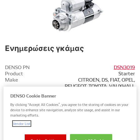
Ενημερώσεις γκάμας
DENSO PN
DSN3019
Product
Starter
Make
CITROEN, DS, FIAT, OPEL,
PEUGEOT, TOYOTA, VAUXHALL
OE References
96 408 252 80, 28100-YV010,
DENSO Cookie Banner
M000T93581, M000T93582,
M000T22472, 5802 FP, 5802
By clicking “Accept All Cookies”, you agree to the storing of cookies on your
FG, 5802 FH, 5802 Y4, 5802
device to enhance site navigation, analyze site usage, and assist in our
marketing efforts.
Y5, 5802 Y6, 5802 AZ, 96 378
136 80, 96 885 127 80, 96 882
Vendor List
685 80, 96 882 684 80,
71793771, 71794297, 71797498,