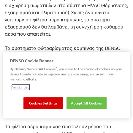
εισχώρηση σωματιδίων στο σύστημα HVAC (θέρμανσης,
εξαερισμού και κλιματισμού). Χωρίς ένα σωστά
λειτουργικό φίλτρο αέρα καμπίνας, το σύστημα
εξαερισμού δεν θα λαμβάνει τη συνεχή ροή καθαρού
αέρα που απαιτείται.
Τα συστήματα φιλτραρίσματος καμπίνας της DENSO
έχουν αναπτυχθεί σύμφωνα με τα πρότυπα ποιότητας
DENSO Cookie Banner
ΟΕ (Original Equipment), διαθέτοντας προηγμένες
τεχνολογίες, σχεδιασμό εύκολης τοποθέτησης και
By clicking “Accept All Cookies”, you agree to the storing of cookies on your
device to enhance site navigation, analyze site usage, and assist in our
μεγάλη διάρκεια ζωής. Φιλτράροντας και
marketing efforts.
συγκρατώντας δυνητικά ερεθιστικά και επιβλαβή
Vendor List
σωματίδια πριν αυτά εισέλθουν στην καμπίνα του
οχήματος, τα συστήματα φίλτρων μας προσφέρουν σε
Cookies Settings
Accept All Cookies
κάθε οδηγό ένα καθαρό και άνετο περιβάλλον,
επιτρέποντας την οδήγηση με απόλυτη σιγουριά.
Τα φίλτρα αέρα καμπίνας αποτελούν μέρος του