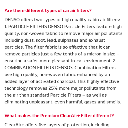
vehicle’s HVAC system, ensures superior efficiency
and protects from condensation.
As the world’s number one OE developer of
Are there different types of car air filters?
heating, ventilation and air conditioning (HVAC)
DENSO offers two types of high quality cabin air filters:
systems, you can be sure that DENSO’s air cabin
1. PARTICLE FILTERS DENSO Particle Filters feature high
products are manufactured to the highest
quality, non-woven fabric to remove major air pollutants
standard.
including dust, soot, lead, sulphates and exhaust
particles. The filter fabric is so effective that it can
A/C system compatible
remove particles just a few tenths of a micron in size –
Our cabin air filters are designed to work without
ensuring a safer, more pleasant in-car environment. 2.
causing a drop in air pressure. This protects the
COMBINATION FILTERS DENSO’s Combination Filters
vehicle’s HVAC system, ensures superior efficiency
use high quality, non-woven fabric enhanced by an
and protects from condensation.
added layer of activated charcoal. This highly effective
technology removes 25% more major pollutants from
the air than standard Particle Filters – as well as
eliminating unpleasant, even harmful, gases and smells.
What makes the Premium ClearAir+ Filter different?
ClearAir+ offers five layers of protection, including