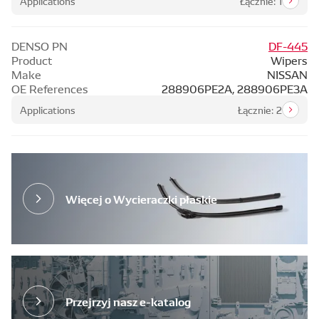
Applications
Łącznie: 1
DENSO PN
DF-445
Product
Wipers
Make
NISSAN
OE References
288906PE2A, 288906PE3A
Applications
Łącznie: 2
Więcej o Wycieraczki płaskie
Przejrzyj nasz e-katalog