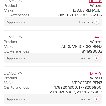
DENSO PN
DF-439
Product
Wipers
Make
DACIA, RENAULT
OE References
288901217R, 288908716R
Applications
Łącznie: 7
DENSO PN
DF-440
Product
Wipers
Make
AUDI, MERCEDES-BENZ
OE References
8Y1998002
Applications
Łącznie: 6
DENSO PN
DF-441
Product
Wipers
Make
MERCEDES-BENZ
OE References
1768204300, 1778209800,
A1768204300, A1778209800
Applications
Łącznie: 6