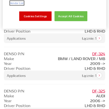
Applications
Łącznie: 1
Vendor List
DENSO P/N
DF-323
Cookies Settings
Accept All Cookies
Make
MB
Year
2013 ->
Driver Position
LHD & RHD
Applications
Łącznie: 1
DENSO P/N
DF-324
Make
BMW / LAND ROVER / MB
Year
2009 ->
Driver Position
LHD & RHD
Applications
Łącznie: 1
DENSO P/N
DF-325
Make
AUDI
Year
2006 ->
Driver Position
LHD & RHD