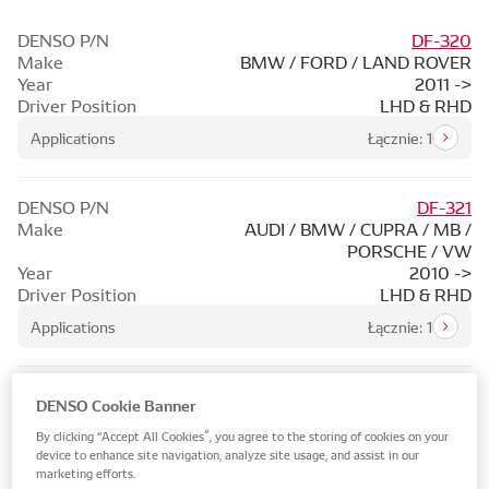
DENSO P/N
DF-320
Make
BMW / FORD / LAND ROVER
Year
2011 ->
Driver Position
LHD & RHD
Applications
Łącznie: 1
DENSO P/N
DF-321
Make
AUDI / BMW / CUPRA / MB /
PORSCHE / VW
Year
2010 ->
Driver Position
LHD & RHD
Applications
Łącznie: 1
DENSO P/N
DF-322
DENSO Cookie Banner
Make
SEAT / VW
Year
2012 ->
By clicking “Accept All Cookies”, you agree to the storing of cookies on your
device to enhance site navigation, analyze site usage, and assist in our
Driver Position
LHD & RHD
marketing efforts.