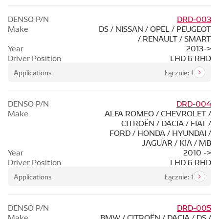
DENSO P/N
DRD-003
Make
DS / NISSAN / OPEL / PEUGEOT
/ RENAULT / SMART
Year
2013->
Driver Position
LHD & RHD
Applications
Łącznie: 1
DENSO P/N
DRD-004
Make
ALFA ROMEO / CHEVROLET /
CITROËN / DACIA / FIAT /
FORD / HONDA / HYUNDAI /
JAGUAR / KIA / MB
Year
2010 ->
Driver Position
LHD & RHD
Applications
Łącznie: 1
DENSO P/N
DRD-005
Make
BMW / CITROËN / DACIA / DS /