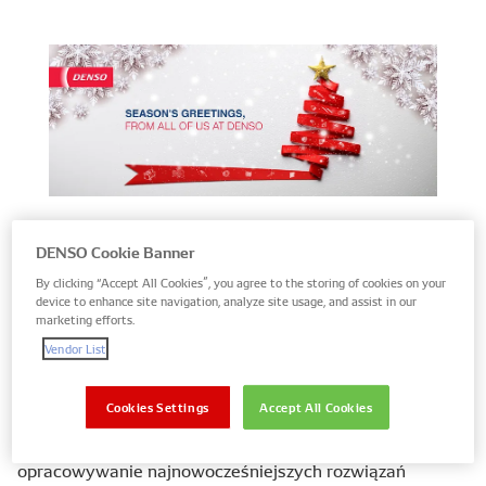
Korzystając z okazji, chcielibyśmy wyrazić naszą
DENSO Cookie Banner
wdzięczność za nieustające wsparcie, które
By clicking “Accept All Cookies”, you agree to the storing of cookies on your
otrzymywaliśmy przez cały rok.
device to enhance site navigation, analyze site usage, and assist in our
marketing efforts.
Innowacyjność
Vendor List
W DENSO jesteśmy napędzani duchem innowacji.
Cookies Settings
Accept All Cookies
Podobnie jak migoczące, świąteczne lampki ozdabiają
domy i ulice, tak nasze zaangażowanie w
opracowywanie najnowocześniejszych rozwiązań