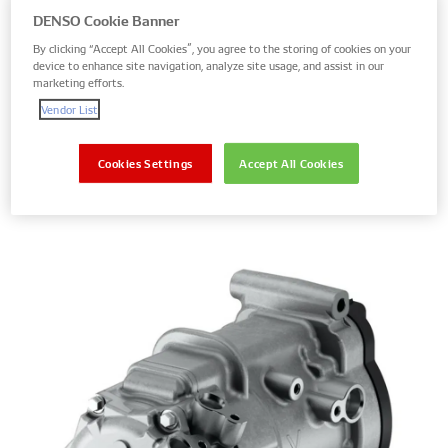
gdy weźmiemy pod uwagę komfort jazdy i
DENSO Cookie Banner
bezpieczeństwo.
By clicking “Accept All Cookies”, you agree to the storing of cookies on your
device to enhance site navigation, analyze site usage, and assist in our
marketing efforts.
DENSO specjalizuje się w obu tych obszarach na rynku
Vendor List
OE, dlatego nie powinno być zaskoczeniem, że to właśnie
części do układów klimatyzacji, filtry kabinowe oraz
wycieraczki stanowią dużą część oferty DENSO
Cookies Settings
Accept All Cookies
przeznaczonej do pojazdów NEV.