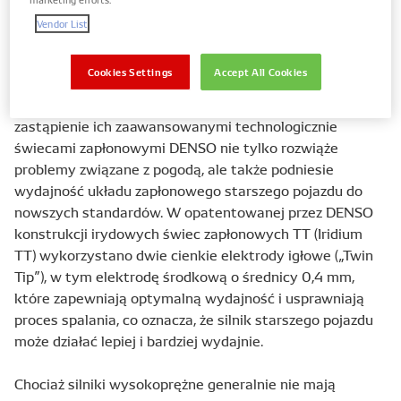
wiodących producentów tych części na rynek OE, mają
Vendor List
oni natychmiastowy dostęp do najlepszych części
zamiennych, aby zaspokoić każde zapotrzebowanie.
Cookies Settings
Accept All Cookies
Gdy konieczna jest wymiana świec zapłonowych,
zastąpienie ich zaawansowanymi technologicznie
świecami zapłonowymi DENSO nie tylko rozwiąże
problemy związane z pogodą, ale także podniesie
wydajność układu zapłonowego starszego pojazdu do
nowszych standardów. W opatentowanej przez DENSO
konstrukcji irydowych świec zapłonowych TT (Iridium
TT) wykorzystano dwie cienkie elektrody igłowe („Twin
Tip”), w tym elektrodę środkową o średnicy 0,4 mm,
które zapewniają optymalną wydajność i usprawniają
proces spalania, co oznacza, że silnik starszego pojazdu
może działać lepiej i bardziej wydajnie.
Chociaż silniki wysokoprężne generalnie nie mają