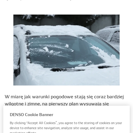
W miarę jak warunki pogodowe stają się coraz bardziej
wilgotne i zimne, na pierwszy plan wysuwają się
problemy z rozruchem silnika, co stwarza hurtownikom
DENSO Cookie Banner
liczne możliwości, szczególnie w zakresie sprzedaży
By clicking “Accept All Cookies”, you agree to the storing of cookies on your
świec zapłonowych i żarowych. Na szczęście, dzięki
device to enhance site navigation, analyze site usage, and assist in our
takiemu partnerowi jak DENSO, który jest jednym z
marketing efforts.