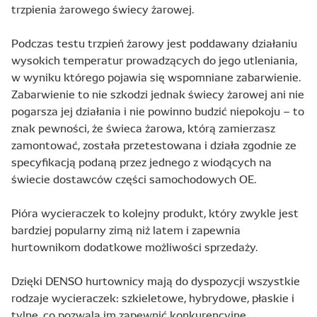
trzpienia żarowego świecy żarowej.
Podczas testu trzpień żarowy jest poddawany działaniu
wysokich temperatur prowadzących do jego utleniania,
w wyniku którego pojawia się wspomniane zabarwienie.
Zabarwienie to nie szkodzi jednak świecy żarowej ani nie
pogarsza jej działania i nie powinno budzić niepokoju – to
znak pewności, że świeca żarowa, którą zamierzasz
zamontować, została przetestowana i działa zgodnie ze
specyfikacją podaną przez jednego z wiodących na
świecie dostawców części samochodowych OE.
Pióra wycieraczek to kolejny produkt, który zwykle jest
bardziej popularny zimą niż latem i zapewnia
hurtownikom dodatkowe możliwości sprzedaży.
Dzięki DENSO hurtownicy mają do dyspozycji wszystkie
rodzaje wycieraczek: szkieletowe, hybrydowe, płaskie i
tylne, co pozwala im zapewnić konkurencyjne