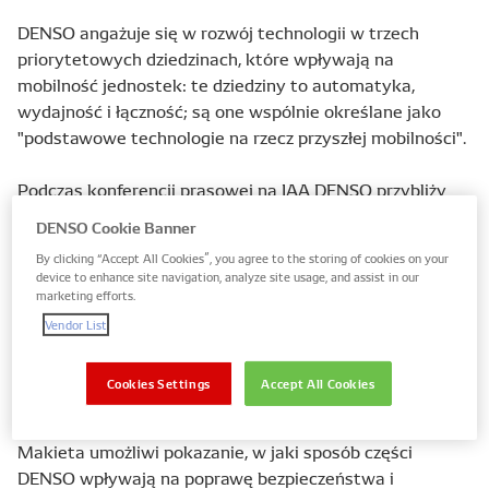
DENSO angażuje się w rozwój technologii w trzech
priorytetowych dziedzinach, które wpływają na
mobilność jednostek: te dziedziny to automatyka,
wydajność i łączność; są one wspólnie określane jako
"podstawowe technologie na rzecz przyszłej mobilności".
Podczas konferencji prasowej na IAA DENSO przybliży
swoją wizję technologii w tych podstawowych obszarach
DENSO Cookie Banner
oraz opowie o nowych projektach prowadzonych w
By clicking “Accept All Cookies”, you agree to the storing of cookies on your
Europie. DENSO zaprezentuje również makietę
device to enhance site navigation, analyze site usage, and assist in our
samochodu wyposażonego w opracowane przez firmę
marketing efforts.
produkty.
Vendor List
Cookies Settings
Accept All Cookies
Makieta umożliwi pokazanie, w jaki sposób części
DENSO wpływają na poprawę bezpieczeństwa i