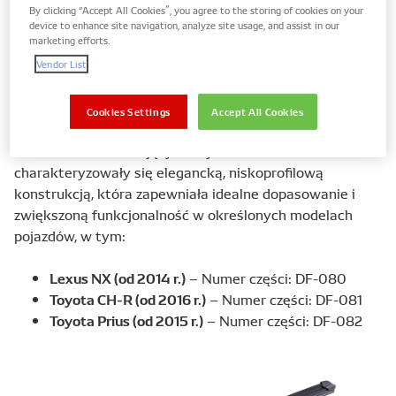
By clicking “Accept All Cookies”, you agree to the storing of cookies on your
device to enhance site navigation, analyze site usage, and assist in our
marketing efforts.
Około 10 lat temu, w odpowiedzi na rosnące
Vendor List
zapotrzebowanie na zaawansowaną technologię
wycieraczek, DENSO wprowadziło na rynek innowacyjne
Cookies Settings
Accept All Cookies
wycieraczki płaskie Aeroslim
ze specjalnym
mechanizmem blokującym. Wycieraczki te
charakteryzowały się elegancką, niskoprofilową
konstrukcją, która zapewniała idealne dopasowanie i
zwiększoną funkcjonalność w określonych modelach
pojazdów, w tym:
Lexus NX (od 2014 r.)
– Numer części: DF-080
Toyota CH-R (od 2016 r.)
– Numer części: DF-081
Toyota Prius (od 2015 r.)
– Numer części: DF-082