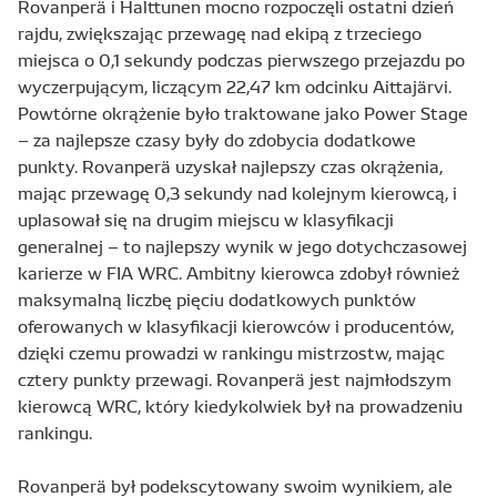
Rovanperä i Halttunen mocno rozpoczęli ostatni dzień
rajdu, zwiększając przewagę nad ekipą z trzeciego
miejsca o 0,1 sekundy podczas pierwszego przejazdu po
wyczerpującym, liczącym 22,47 km odcinku Aittajärvi.
Powtórne okrążenie było traktowane jako Power Stage
– za najlepsze czasy były do zdobycia dodatkowe
punkty. Rovanperä uzyskał najlepszy czas okrążenia,
mając przewagę 0,3 sekundy nad kolejnym kierowcą, i
uplasował się na drugim miejscu w klasyfikacji
generalnej – to najlepszy wynik w jego dotychczasowej
karierze w FIA WRC. Ambitny kierowca zdobył również
maksymalną liczbę pięciu dodatkowych punktów
oferowanych w klasyfikacji kierowców i producentów,
dzięki czemu prowadzi w rankingu mistrzostw, mając
cztery punkty przewagi. Rovanperä jest najmłodszym
kierowcą WRC, który kiedykolwiek był na prowadzeniu
rankingu.
Rovanperä był podekscytowany swoim wynikiem, ale