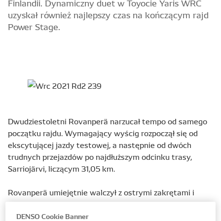
Finlandii. Dynamiczny duet w Toyocie Yaris WRC
uzyskał również najlepszy czas na kończącym rajd
Power Stage.
Dwudziestoletni Rovanperä narzucał tempo od samego
początku rajdu. Wymagający wyścig rozpoczął się od
ekscytującej jazdy testowej, a następnie od dwóch
trudnych przejazdów po najdłuższym odcinku trasy,
Sarriojärvi, liczącym 31,05 km.
Rovanperä umiejętnie walczył z ostrymi zakrętami i
mimo wpadnięcia w zaspę, podczas pierwszego
przejazdu uzyskał trzeci najlepszy czas. Jego pewność
DENSO Cookie Banner