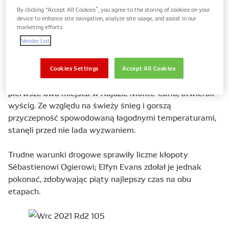
siebie wzrosła podczas drugiego przejazdu, który odbył
By clicking “Accept All Cookies”, you agree to the storing of cookies on your
się już po zmroku: kierowca zapewnił sobie drugie
device to enhance site navigation, analyze site usage, and assist in our
marketing efforts.
miejsce, tracąc zaledwie 20 sekund do lidera.
Vendor List
Trudne chwile dla zwycięzców
Cookies Settings
Accept All Cookies
Sébastien Ogier i Elfyn Evans, którzy miesiąc temu zajęli
pierwsze dwa miejsca w Rajdzie Monte-Carlo, otwierali
wyścig. Ze względu na świeży śnieg i gorszą
przyczepność spowodowaną łagodnymi temperaturami,
stanęli przed nie lada wyzwaniem.
Trudne warunki drogowe sprawiły liczne kłopoty
Sébastienowi Ogierowi; Elfyn Evans zdołał je jednak
pokonać, zdobywając piąty najlepszy czas na obu
etapach.