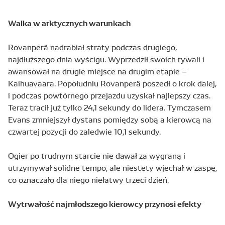
Walka w arktycznych warunkach
Rovanperä nadrabiał straty podczas drugiego,
najdłuższego dnia wyścigu. Wyprzedził swoich rywali i
awansował na drugie miejsce na drugim etapie –
Kaihuavaara. Popołudniu Rovanperä poszedł o krok dalej,
i podczas powtórnego przejazdu uzyskał najlepszy czas.
Teraz tracił już tylko 24,1 sekundy do lidera. Tymczasem
Evans zmniejszył dystans pomiędzy sobą a kierowcą na
czwartej pozycji do zaledwie 10,1 sekundy.
Ogier po trudnym starcie nie dawał za wygraną i
utrzymywał solidne tempo, ale niestety wjechał w zaspę,
co oznaczało dla niego niełatwy trzeci dzień.
Wytrwałość najmłodszego kierowcy przynosi efekty