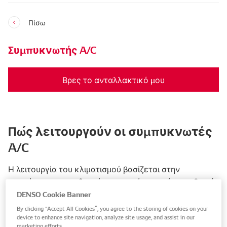
Πίσω
Συμπυκνωτής A/C
Βρες το ανταλλακτικό μου
Πώς λειτουργούν οι συμπυκνωτές
A/C
Η λειτουργία του κλιματισμού βασίζεται στην
απομάκρυνση της θερμότητας από τον χώρο επιβατών
απορροφώντας τη θερμότητα σε ένα ψυκτικό μέσο, ​​το
DENSO Cookie Banner
οποίο μεταφέρει τη θερμότητα μακριά από τον χώρο
By clicking “Accept All Cookies”, you agree to the storing of cookies on your
των επιβατών, ώστε να μπορεί να απελευθερωθεί στον
device to enhance site navigation, analyze site usage, and assist in our
marketing efforts.