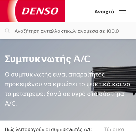
Ανοιχτό
Συμπυκνωτής A/C
Ο συμπυκνωτής είναι απαραίτητος
προκειμένου να κρυώσει το ψυκτικό και να
το μετατρέψει ξανά σε υγρό στο σύστημα
A/C.
Πώς λειτουργούν οι συμπυκνωτές A/C
Τύποι και χα