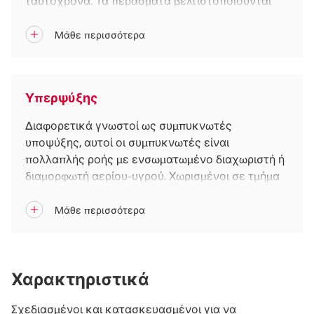
ταυτόχρονα. Τα περάσματα βελτιστοποιούνται
από την παρουσία διαχωριστικών πλακών στις
δεξαμενές.
Υπερψύξης
Διαφορετικά γνωστοί ως συμπυκνωτές
υποψύξης, αυτοί οι συμπυκνωτές είναι
πολλαπλής ροής με ενσωματωμένο διαχωριστή ή
διαμορφωτή αερίου-υγρού. Χωρισμένοι σε τμήμα
συμπύκνωσης και υπερψύξης, αυτοί οι τύποι
συμπυκνωτή προσφέρουν βελτιωμένη απόδοση
ψύξης.
Χαρακτηριστικά
Σχεδιασμένοι και κατασκευασμένοι για να